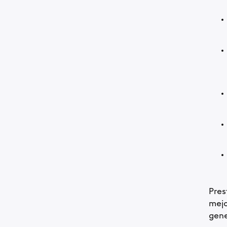
Pres
mejo
gene