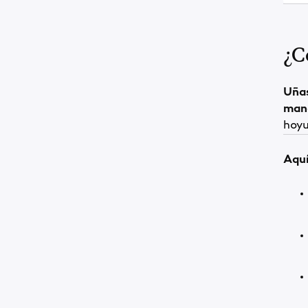
¿C
Uñas
man
hoyu
Aquí