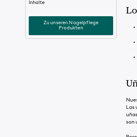
Inhalte
Lo
Zu unseren Nagelpflege
Produkten
Uñ
Nues
Las 
uñas
son 