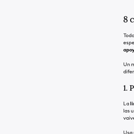
8 
Todo
espe
apoy
Un m
dife
1. 
La
l
las 
vaiv
Usa