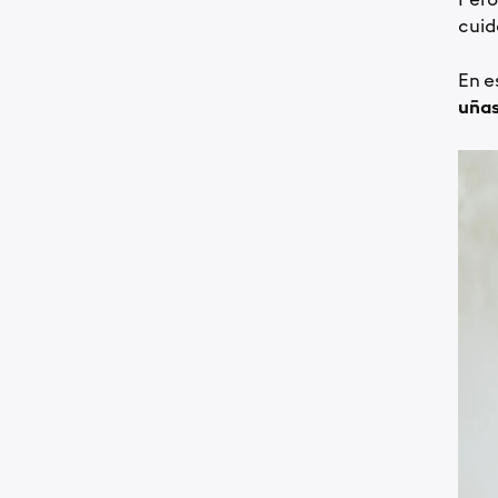
Pero
cuid
En e
uña