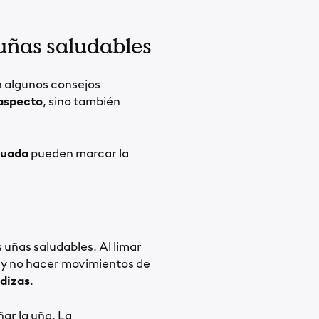
 uñas saludables
n algunos consejos
aspecto
, sino también
cuada
pueden marcar la
 uñas saludables. Al limar
y no hacer movimientos de
adizas
.
ar la uña. La