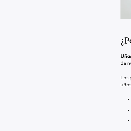
¿P
Uñas
de n
Los 
uñas