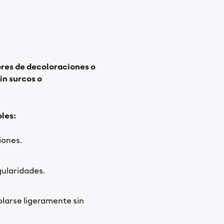
bres de decoloraciones o
in
surcos o
les:
iones.
egularidades.
blarse ligeramente sin