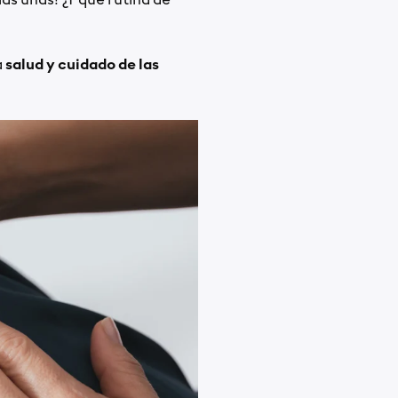
as uñas? ¿Y qué rutina de
a
salud y cuidado de las