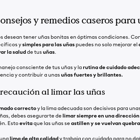
consejos y remedios caseros para
s desean tener uñas bonitas en óptimas condiciones. Co
cíficos y
simples para las uñas
puedes no solo mejorar el
ar la salud
de tus
uñas
.
anejo consciente de tus uñas y la
rutina de cuidado ade
rencia y contribuir a unas
uñas fuertes y brillantes.
Precaución al limar las uñas
imado correcto
y la lima adecuada son decisivos para unas
uñas, debes asegurarte de
limar siempre en una dirección
én. Esto
evita
que las uñas se
astillen y se vuelvan quebr
 una
lima de alta calidad
y trabaja con cuidado para no dañ