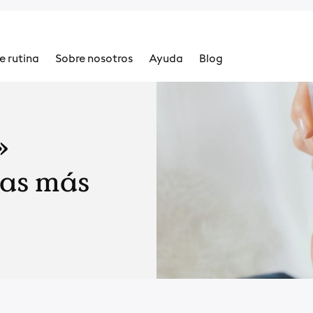
e rutina
Sobre nosotros
Ayuda
Blog
»
ñas más