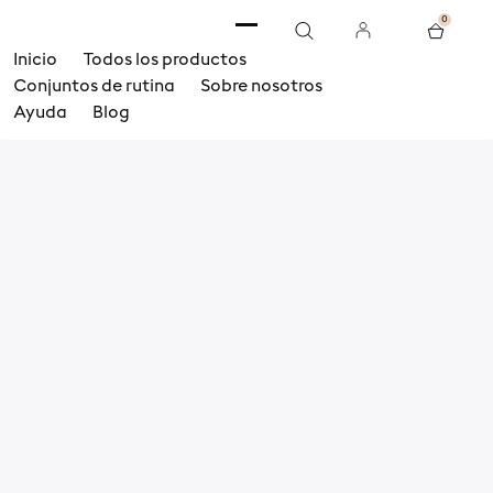
22%
5%
0
Descuento
Descuento
en juego de 3
en juego de 5
Inicio
Todos los productos
Conjuntos de rutina
Sobre nosotros
Ayuda
Blog