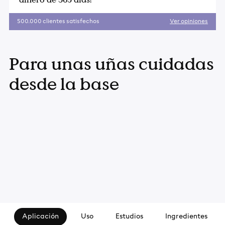
500.000 clientes satisfechos
Ver opiniones
Añadir
el
Para unas uñas cuidadas
producto
a
desde la base
la
cesta
Aplicación
Uso
Estudios
Ingredientes