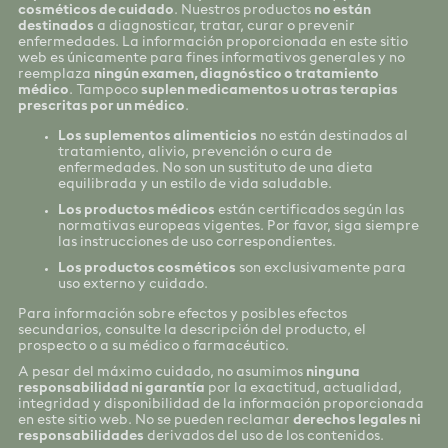
cosméticos de cuidado
. Nuestros productos
no están
destinados
a diagnosticar, tratar, curar o prevenir
enfermedades. La información proporcionada en este sitio
web es únicamente para fines informativos generales y no
reemplaza
ningún examen, diagnóstico o tratamiento
médico
. Tampoco
suplen medicamentos u otras terapias
prescritas por un médico
.
Los suplementos alimenticios
no están destinados al
tratamiento, alivio, prevención o cura de
enfermedades. No son un sustituto de una dieta
equilibrada y un estilo de vida saludable.
Los productos médicos
están certificados según las
normativas europeas vigentes. Por favor, siga siempre
las instrucciones de uso correspondientes.
Los productos cosméticos
son exclusivamente para
uso externo y cuidado.
Para información sobre efectos y posibles efectos
secundarios, consulte la descripción del producto, el
prospecto o a su médico o farmacéutico.
A pesar del máximo cuidado, no asumimos
ninguna
responsabilidad ni garantía
por la exactitud, actualidad,
integridad y disponibilidad de la información proporcionada
en este sitio web. No se pueden reclamar
derechos legales ni
responsabilidades
derivados del uso de los contenidos.