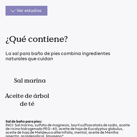
Ver estudios
¿Qué contiene?
La sal para baño de pies combina ingredientes
naturales que cuidan
Sal marina
Aceite de árbol
de té
Sal de baño para pies:
INCI: Sal marina, sulfato de magnesio, lauril sulfoacetato de sodio, aceite
de ricino hidrogenado PEG-40, aceite de hoja de Eucalyptus globulus,
aceite de hoja de Melaleuca alternifolia, mentol, aceite de Mentha
piperita, propilenglicol, limoneno*