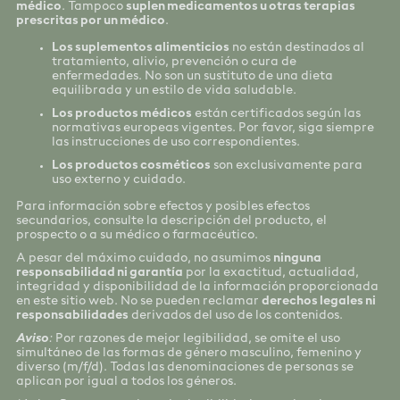
médico
. Tampoco
suplen medicamentos u otras terapias
prescritas por un médico
.
Los suplementos alimenticios
no están destinados al
tratamiento, alivio, prevención o cura de
enfermedades. No son un sustituto de una dieta
equilibrada y un estilo de vida saludable.
Los productos médicos
están certificados según las
normativas europeas vigentes. Por favor, siga siempre
las instrucciones de uso correspondientes.
Los productos cosméticos
son exclusivamente para
uso externo y cuidado.
Para información sobre efectos y posibles efectos
secundarios, consulte la descripción del producto, el
prospecto o a su médico o farmacéutico.
A pesar del máximo cuidado, no asumimos
ninguna
responsabilidad ni garantía
por la exactitud, actualidad,
integridad y disponibilidad de la información proporcionada
en este sitio web. No se pueden reclamar
derechos legales ni
responsabilidades
derivados del uso de los contenidos.
Aviso
:
Por razones de mejor legibilidad, se omite el uso
simultáneo de las formas de género masculino, femenino y
diverso (m/f/d). Todas las denominaciones de personas se
aplican por igual a todos los géneros.