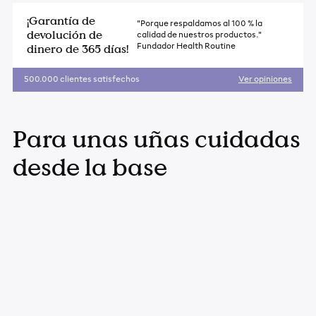
¡Garantía de
"Porque respaldamos al 100 % la
devolución de
calidad de nuestros productos."
dinero de 365 días!
Fundador Health Routine
500.000 clientes satisfechos
Ver opiniones
Añadir
el
Para unas uñas cuidadas
producto
a
desde la base
la
cesta