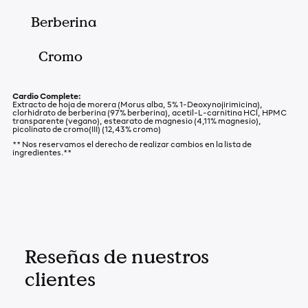
Berberina
Cromo
Cardio Complete:
Extracto de hoja de morera (Morus alba, 5% 1-Deoxynojirimicina),
clorhidrato de berberina (97% berberina), acetil-L-carnitina HCl, HPMC
transparente (vegano), estearato de magnesio (4,11% magnesio),
picolinato de cromo(III) (12,43% cromo)
** Nos reservamos el derecho de realizar cambios en la lista de
ingredientes.**
Reseñas de nuestros
clientes